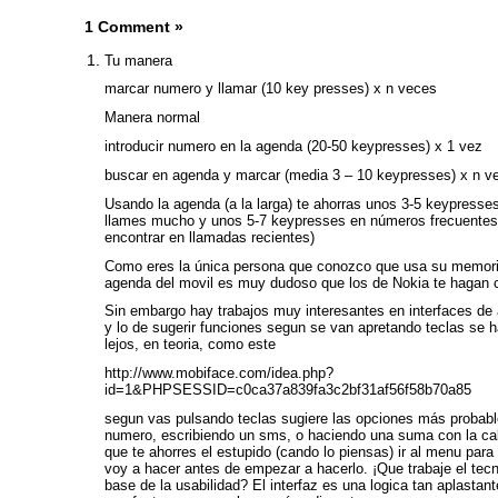
1 Comment
»
Tu manera
marcar numero y llamar (10 key presses) x n veces
Manera normal
introducir numero en la agenda (20-50 keypresses) x 1 vez
buscar en agenda y marcar (media 3 – 10 keypresses) x n v
Usando la agenda (a la larga) te ahorras unos 3-5 keypress
llames mucho y unos 5-7 keypresses en números frecuentes
encontrar en llamadas recientes)
Como eres la única persona que conozco que usa su memori
agenda del movil es muy dudoso que los de Nokia te hagan 
Sin embargo hay trabajos muy interesantes en interfaces de
y lo de sugerir funciones segun se van apretando teclas se
lejos, en teoria, como este
http://www.mobiface.com/idea.php?
id=1&PHPSESSID=c0ca37a839fa3c2bf31af56f58b70a85
segun vas pulsando teclas sugiere las opciones más probab
numero, escribiendo un sms, o haciendo una suma con la calc
que te ahorres el estupido (cando lo piensas) ir al menu para 
voy a hacer antes de empezar a hacerlo. ¡Que trabaje el tecn
base de la usabilidad? El interfaz es una logica tan aplastan