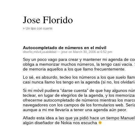
Jose Florido
» Un tipo con suerte
Autocompletado de números en el móvil
diseño
,
móvil
,
usabilidad
— jose on March 30, 2006 at 6:52 pm
Soy un poco vago para crear y mantener mi agenda de co
obliga a memorizar muchos números, la tengo casi vacía. 
de memoria aquellos a los que llamo frecuentemente.
Lo sé, es absurdo, tecleo los números a los que suelo lla
casi nunca llamo los tengo en la agenda (si no, los olvidarí
Si mi móvil pudiera “darse cuenta” de que hay algunos n
teclear, en lugar de elegirlos de la agenda, y los memoriza
ofrecerme autocompletado de números mientras los marc
navegadores con los campos de los formularios web. Ser
aunque a mi me llevaría a tener una agenda aún peor.
Añado esta idea a
las que ya pidió hace un tiempo Manuel
algún diseñador de Nokia nos escucha