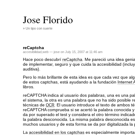
Jose Florido
» Un tipo con suerte
reCaptcha
accesibilidad
,
web
— jose on July 15, 2007 at 11:46 am
Hace poco descubrí
reCaptcha
. Me pareció una idea genia
de implementar, seguro y que cuida la accesibilidad (incluy
auditiva).
Pero lo más brillante de esta idea es que cada vez que al
de estos captchas, está ayudando a la fundación
Internet 
libros.
reCAPTCHA indica al usuario dos palabras, una es una pa
el sistema, la otra es una palabra que no ha sido posible
técnicas de
. El usuario introduce el texto de ambos t
OCR
reCAPTCHA comprueba si se acertó la palabra conocida y 
da por superado el test y considera el otro término indica
la palabra desconocida. La misma palabra desconocida e
muchos usuarios y de esta forma se da por digitalizada la 
La
accesibilidad en los captchas
es especialmente importa