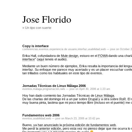
Jose Florido
» Un tipo con suerte
Copy is interface
conferencias
,
eventos
,
experiencia de usuario
,
interfaz
,
usabilidad
,
web
— jose on October 2
Erika Hall, cofundadora de
Mule design
, estuvo en el
FOWA
dando una charla 
interface
” (
aquí
teneis el audio).
Mediante un buen número de ejemplos, Erika resalta la importancia del lengua
interfaz. Su enfoque me parece muy acertado y es un placer escuchar conf
tan trillados como los habituales en este tipo de eventos.
Jornadas Técnicas de Linux Málaga 2006
eventos
,
málaga
,
programación
,
rails
— jose on April 30, 2006 at 1:23 am
Hoy han dado comiento las Jornadas Técnicas de
Linux Málaga
.
De las charlas del domingo iré a un par sobre
Drupal
y a otra sobre
RoR
. El
muy buena pinta, lastima que mi poco tiempo libre (incluso en el puente) me ob
Fundamentos web 2006
eventos
,
usabilidad
,
web
— jose on March 23, 2006 at 10:42 pm
Bueno, ya
han anunciado
la
próxima edición de fundamentos web
.
Me perdí la
anterior edición
, pero esta vez no pienso dejar que me ocurra lo