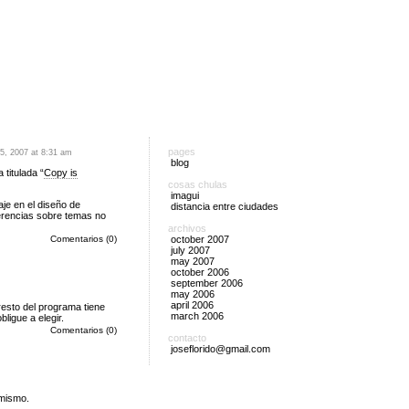
pages
5, 2007 at 8:31 am
blog
titulada “
Copy is
cosas chulas
imagui
je en el diseño de
distancia entre ciudades
erencias sobre temas no
archivos
october 2007
Comentarios (0)
july 2007
may 2007
october 2006
september 2006
may 2006
april 2006
 resto del programa tiene
march 2006
ligue a elegir.
Comentarios (0)
contacto
joseflorido@gmail.com
 mismo.