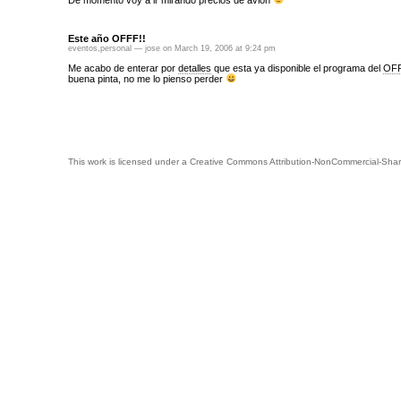
De momento voy a ir mirando precios de avión
Este año OFFF!!
eventos
,
personal
— jose on March 19, 2006 at 9:24 pm
Me acabo de enterar por
detalles
que esta ya disponible el programa del
OF
buena pinta, no me lo pienso perder
This work is licensed under a
Creative Commons Attribution-NonCommercial-Shar