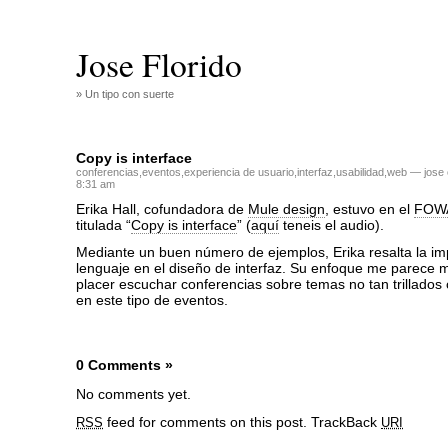
Jose Florido
» Un tipo con suerte
Copy is interface
conferencias
,
eventos
,
experiencia de usuario
,
interfaz
,
usabilidad
,
web
— jose 
8:31 am
Erika Hall, cofundadora de
Mule design
, estuvo en el
FOW
titulada “
Copy is interface
” (
aquí
teneis el audio).
Mediante un buen número de ejemplos, Erika resalta la im
lenguaje en el diseño de interfaz. Su enfoque me parece 
placer escuchar conferencias sobre temas no tan trillados
en este tipo de eventos.
0 Comments
»
No comments yet.
feed for comments on this post.
TrackBack
RSS
URI